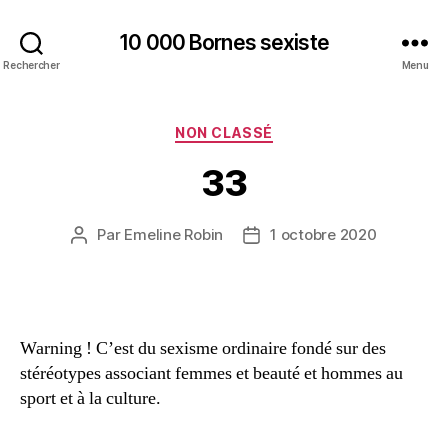
10 000 Bornes sexiste
Rechercher
Menu
Catégories
NON CLASSÉ
33
Par
Emeline Robin
1 octobre 2020
Auteur
Date
de
de
l’article
l’article
Warning ! C’est du sexisme ordinaire fondé sur des
stéréotypes associant femmes et beauté et hommes au
sport et à la culture.